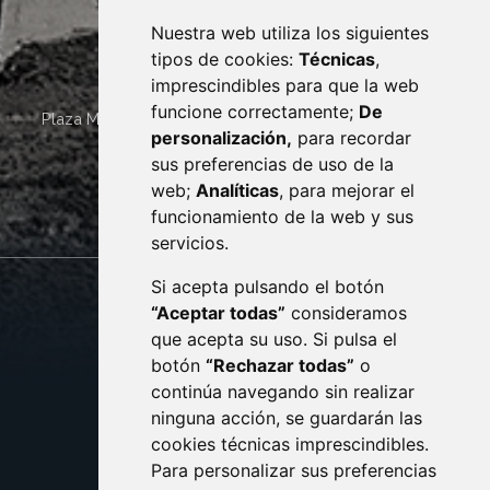
Nuestra web utiliza los siguientes
tipos de cookies:
Técnicas
,
imprescindibles para que la web
funcione correctamente;
De
Plaza Mayor 4
22400
MONZÓN
- ARAGÓN
(ESPAÑA)
personalización,
para recordar
· (34) 974 400 700 ·
sus preferencias de uso de la
sac@monzon.es
web;
Analíticas
, para mejorar el
monzon.es
funcionamiento de la web y sus
servicios.
Si acepta pulsando el botón
CONTACTO
MAPA WEB
“Aceptar todas”
consideramos
AVISO LEGAL
que acepta su uso. Si pulsa el
PROTECCIÓN DE DATOS
botón
“Rechazar todas”
o
POLÍTICA DE COOKIES
ACCESIBILIDAD
continúa navegando sin realizar
ninguna acción, se guardarán las
ENLACE EXTERNO AL C
cookies técnicas imprescindibles.
Para personalizar sus preferencias