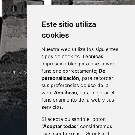
Este sitio utiliza
cookies
Nuestra web utiliza los siguientes
tipos de cookies:
Técnicas
,
imprescindibles para que la web
funcione correctamente;
De
Plaza Mayor 4
22400
MONZÓN
- ARAGÓN
(ESPAÑA)
personalización,
para recordar
· (34) 974 400 700 ·
sus preferencias de uso de la
sac@monzon.es
web;
Analíticas
, para mejorar el
monzon.es
funcionamiento de la web y sus
servicios.
Si acepta pulsando el botón
CONTACTO
MAPA WEB
“Aceptar todas”
consideramos
AVISO LEGAL
que acepta su uso. Si pulsa el
PROTECCIÓN DE DATOS