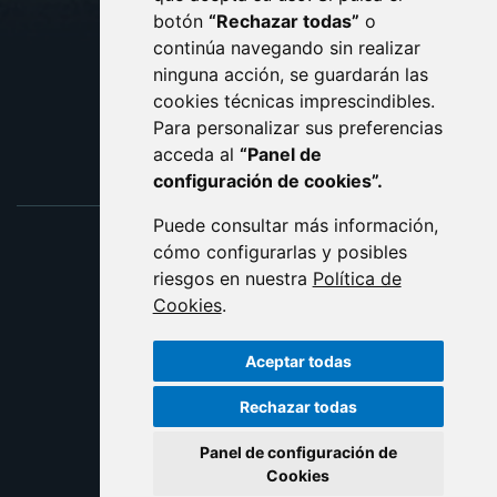
botón
“Rechazar todas”
o
POLÍTICA DE COOKIES
ACCESIBILIDAD
continúa navegando sin realizar
ninguna acción, se guardarán las
ENLACE EXTERNO AL C
cookies técnicas imprescindibles.
Para personalizar sus preferencias
acceda al
“Panel de
configuración de cookies”.
Puede consultar más información,
cómo configurarlas y posibles
riesgos en nuestra
Política de
Cookies
.
Aceptar todas
Rechazar todas
Panel de configuración de
Cookies