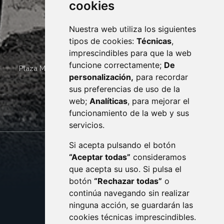
cookies
Nuestra web utiliza los siguientes
tipos de cookies:
Técnicas
,
imprescindibles para que la web
funcione correctamente;
De
Plaza Mayor 4
22400
MONZÓN
- ARAGÓN
(ESPAÑA)
personalización,
para recordar
· (34) 974 400 700 ·
sus preferencias de uso de la
sac@monzon.es
web;
Analíticas
, para mejorar el
monzon.es
funcionamiento de la web y sus
servicios.
Si acepta pulsando el botón
CONTACTO
MAPA WEB
“Aceptar todas”
consideramos
AVISO LEGAL
que acepta su uso. Si pulsa el
PROTECCIÓN DE DATOS
botón
“Rechazar todas”
o
POLÍTICA DE COOKIES
ACCESIBILIDAD
continúa navegando sin realizar
ninguna acción, se guardarán las
ENLACE EXTERNO AL C
cookies técnicas imprescindibles.