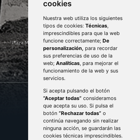
cookies
Nuestra web utiliza los siguientes
tipos de cookies:
Técnicas
,
imprescindibles para que la web
funcione correctamente;
De
Plaza Mayor 4
22400
MONZÓN
- ARAGÓN
(ESPAÑA)
personalización,
para recordar
· (34) 974 400 700 ·
sus preferencias de uso de la
sac@monzon.es
web;
Analíticas
, para mejorar el
monzon.es
funcionamiento de la web y sus
servicios.
Si acepta pulsando el botón
CONTACTO
MAPA WEB
“Aceptar todas”
consideramos
AVISO LEGAL
que acepta su uso. Si pulsa el
PROTECCIÓN DE DATOS
botón
“Rechazar todas”
o
POLÍTICA DE COOKIES
ACCESIBILIDAD
continúa navegando sin realizar
ninguna acción, se guardarán las
ENLACE EXTERNO AL C
cookies técnicas imprescindibles.