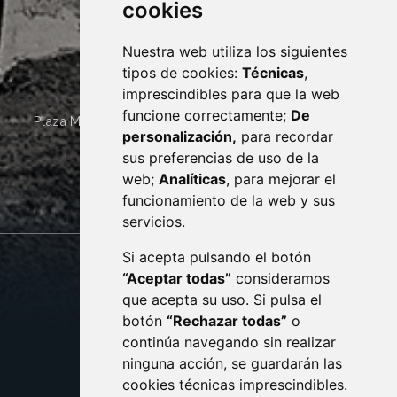
cookies
Nuestra web utiliza los siguientes
tipos de cookies:
Técnicas
,
imprescindibles para que la web
funcione correctamente;
De
Plaza Mayor 4
22400
MONZÓN
- ARAGÓN
(ESPAÑA)
personalización,
para recordar
· (34) 974 400 700 ·
sus preferencias de uso de la
sac@monzon.es
web;
Analíticas
, para mejorar el
monzon.es
funcionamiento de la web y sus
servicios.
Si acepta pulsando el botón
CONTACTO
MAPA WEB
“Aceptar todas”
consideramos
AVISO LEGAL
que acepta su uso. Si pulsa el
PROTECCIÓN DE DATOS
botón
“Rechazar todas”
o
POLÍTICA DE COOKIES
ACCESIBILIDAD
continúa navegando sin realizar
ninguna acción, se guardarán las
ENLACE EXTERNO AL C
cookies técnicas imprescindibles.