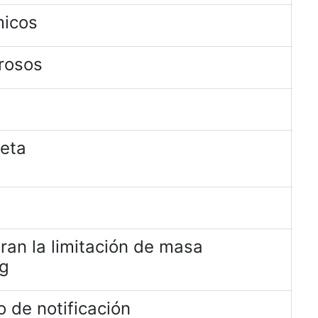
micos
rosos
jeta
ran la limitación de masa
kg
 de notificación