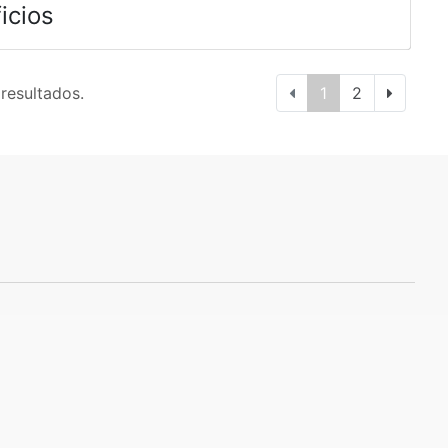
icios
 resultados.
1
2