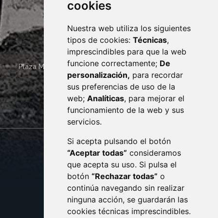
cookies
Nuestra web utiliza los siguientes
tipos de cookies:
Técnicas
,
imprescindibles para que la web
funcione correctamente;
De
Plaza Mayor 4
22400
MONZÓN
- ARAGÓN
(ESPAÑA)
personalización,
para recordar
· (34) 974 400 700 ·
sus preferencias de uso de la
sac@monzon.es
web;
Analíticas
, para mejorar el
monzon.es
funcionamiento de la web y sus
servicios.
Si acepta pulsando el botón
CONTACTO
MAPA WEB
“Aceptar todas”
consideramos
AVISO LEGAL
que acepta su uso. Si pulsa el
PROTECCIÓN DE DATOS
botón
“Rechazar todas”
o
POLÍTICA DE COOKIES
ACCESIBILIDAD
continúa navegando sin realizar
ninguna acción, se guardarán las
ENLACE EXTERNO AL C
cookies técnicas imprescindibles.