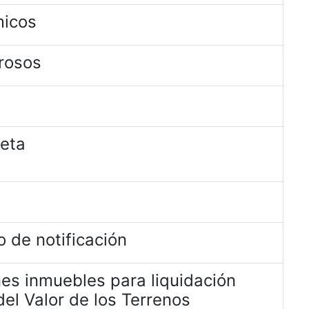
micos
rosos
jeta
 de notificación
es inmuebles para liquidación
el Valor de los Terrenos