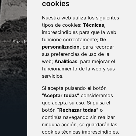
cookies
Nuestra web utiliza los siguientes
tipos de cookies:
Técnicas
,
imprescindibles para que la web
funcione correctamente;
De
Plaza Mayor 4
22400
MONZÓN
- ARAGÓN
(ESPAÑA)
personalización,
para recordar
· (34) 974 400 700 ·
sus preferencias de uso de la
sac@monzon.es
web;
Analíticas
, para mejorar el
monzon.es
funcionamiento de la web y sus
servicios.
Si acepta pulsando el botón
CONTACTO
MAPA WEB
“Aceptar todas”
consideramos
AVISO LEGAL
que acepta su uso. Si pulsa el
PROTECCIÓN DE DATOS
botón
“Rechazar todas”
o
POLÍTICA DE COOKIES
ACCESIBILIDAD
continúa navegando sin realizar
ninguna acción, se guardarán las
ENLACE EXTERNO AL C
cookies técnicas imprescindibles.