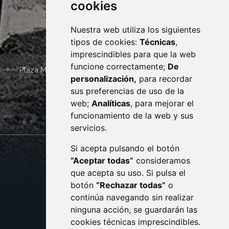
cookies
Nuestra web utiliza los siguientes
tipos de cookies:
Técnicas
,
imprescindibles para que la web
funcione correctamente;
De
Plaza Mayor 4
22400
MONZÓN
- ARAGÓN
(ESPAÑA)
personalización,
para recordar
· (34) 974 400 700 ·
sus preferencias de uso de la
sac@monzon.es
web;
Analíticas
, para mejorar el
monzon.es
funcionamiento de la web y sus
servicios.
Si acepta pulsando el botón
CONTACTO
MAPA WEB
“Aceptar todas”
consideramos
AVISO LEGAL
que acepta su uso. Si pulsa el
PROTECCIÓN DE DATOS
botón
“Rechazar todas”
o
POLÍTICA DE COOKIES
ACCESIBILIDAD
continúa navegando sin realizar
ninguna acción, se guardarán las
ENLACE EXTERNO AL C
cookies técnicas imprescindibles.