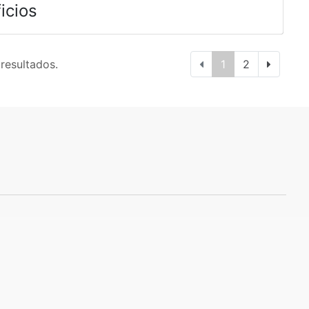
icios
 resultados.
1
2