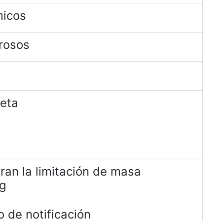
micos
rosos
jeta
ran la limitación de masa
kg
 de notificación