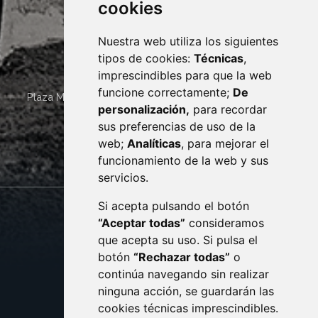
cookies
Nuestra web utiliza los siguientes
tipos de cookies:
Técnicas
,
imprescindibles para que la web
funcione correctamente;
De
Plaza Mayor 4
22400
MONZÓN
- ARAGÓN
(ESPAÑA)
personalización,
para recordar
· (34) 974 400 700 ·
sus preferencias de uso de la
sac@monzon.es
web;
Analíticas
, para mejorar el
monzon.es
funcionamiento de la web y sus
servicios.
Si acepta pulsando el botón
CONTACTO
MAPA WEB
“Aceptar todas”
consideramos
AVISO LEGAL
que acepta su uso. Si pulsa el
PROTECCIÓN DE DATOS
botón
“Rechazar todas”
o
POLÍTICA DE COOKIES
ACCESIBILIDAD
continúa navegando sin realizar
ninguna acción, se guardarán las
ENLACE EXTERNO AL C
cookies técnicas imprescindibles.