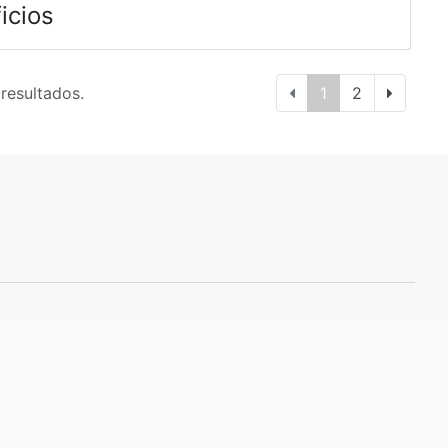
icios
 resultados.
1
2