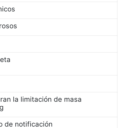
micos
rosos
jeta
ran la limitación de masa
kg
 de notificación