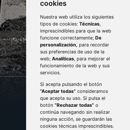
cookies
Nuestra web utiliza los siguientes
tipos de cookies:
Técnicas
,
imprescindibles para que la web
funcione correctamente;
De
Plaza Mayor 4
22400
MONZÓN
- ARAGÓN
(ESPAÑA)
personalización,
para recordar
· (34) 974 400 700 ·
sus preferencias de uso de la
sac@monzon.es
web;
Analíticas
, para mejorar el
monzon.es
funcionamiento de la web y sus
servicios.
Si acepta pulsando el botón
CONTACTO
MAPA WEB
“Aceptar todas”
consideramos
AVISO LEGAL
que acepta su uso. Si pulsa el
PROTECCIÓN DE DATOS
botón
“Rechazar todas”
o
POLÍTICA DE COOKIES
ACCESIBILIDAD
continúa navegando sin realizar
ninguna acción, se guardarán las
ENLACE EXTERNO AL C
cookies técnicas imprescindibles.