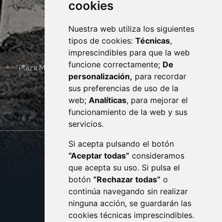
cookies
Nuestra web utiliza los siguientes
tipos de cookies:
Técnicas
,
imprescindibles para que la web
funcione correctamente;
De
Plaza Mayor 4
22400
MONZÓN
- ARAGÓN
(ESPAÑA)
personalización,
para recordar
· (34) 974 400 700 ·
sus preferencias de uso de la
sac@monzon.es
web;
Analíticas
, para mejorar el
monzon.es
funcionamiento de la web y sus
servicios.
Si acepta pulsando el botón
CONTACTO
MAPA WEB
“Aceptar todas”
consideramos
AVISO LEGAL
que acepta su uso. Si pulsa el
PROTECCIÓN DE DATOS
botón
“Rechazar todas”
o
POLÍTICA DE COOKIES
ACCESIBILIDAD
continúa navegando sin realizar
ninguna acción, se guardarán las
ENLACE EXTERNO AL C
cookies técnicas imprescindibles.