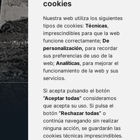
cookies
Nuestra web utiliza los siguientes
tipos de cookies:
Técnicas
,
imprescindibles para que la web
funcione correctamente;
De
Plaza Mayor 4
22400
MONZÓN
- ARAGÓN
(ESPAÑA)
personalización,
para recordar
· (34) 974 400 700 ·
sus preferencias de uso de la
sac@monzon.es
web;
Analíticas
, para mejorar el
monzon.es
funcionamiento de la web y sus
servicios.
Si acepta pulsando el botón
CONTACTO
MAPA WEB
“Aceptar todas”
consideramos
AVISO LEGAL
que acepta su uso. Si pulsa el
PROTECCIÓN DE DATOS
botón
“Rechazar todas”
o
POLÍTICA DE COOKIES
ACCESIBILIDAD
continúa navegando sin realizar
ninguna acción, se guardarán las
ENLACE EXTERNO AL C
cookies técnicas imprescindibles.