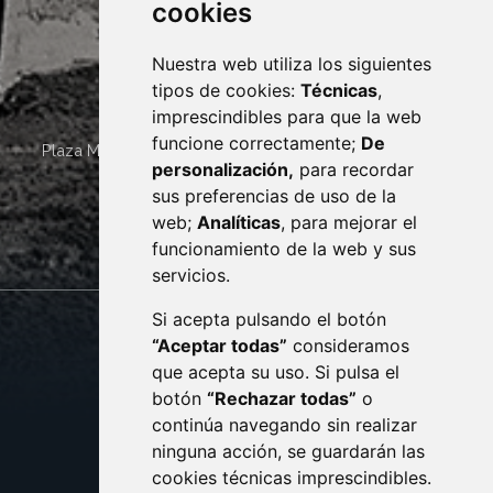
cookies
Nuestra web utiliza los siguientes
tipos de cookies:
Técnicas
,
imprescindibles para que la web
funcione correctamente;
De
Plaza Mayor 4
22400
MONZÓN
- ARAGÓN
(ESPAÑA)
personalización,
para recordar
· (34) 974 400 700 ·
sus preferencias de uso de la
sac@monzon.es
web;
Analíticas
, para mejorar el
monzon.es
funcionamiento de la web y sus
servicios.
Si acepta pulsando el botón
CONTACTO
MAPA WEB
“Aceptar todas”
consideramos
AVISO LEGAL
que acepta su uso. Si pulsa el
PROTECCIÓN DE DATOS
botón
“Rechazar todas”
o
POLÍTICA DE COOKIES
ACCESIBILIDAD
continúa navegando sin realizar
ninguna acción, se guardarán las
ENLACE EXTERNO AL C
cookies técnicas imprescindibles.