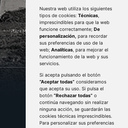
Nuestra web utiliza los siguientes
tipos de cookies:
Técnicas
,
imprescindibles para que la web
funcione correctamente;
De
Plaza Mayor 4
22400
MONZÓN
- ARAGÓN
(ESPAÑA)
personalización,
para recordar
· (34) 974 400 700 ·
sus preferencias de uso de la
sac@monzon.es
web;
Analíticas
, para mejorar el
monzon.es
funcionamiento de la web y sus
servicios.
Si acepta pulsando el botón
CONTACTO
MAPA WEB
“Aceptar todas”
consideramos
AVISO LEGAL
que acepta su uso. Si pulsa el
PROTECCIÓN DE DATOS
botón
“Rechazar todas”
o
POLÍTICA DE COOKIES
ACCESIBILIDAD
continúa navegando sin realizar
ninguna acción, se guardarán las
ENLACE EXTERNO AL C
cookies técnicas imprescindibles.
Para personalizar sus preferencias