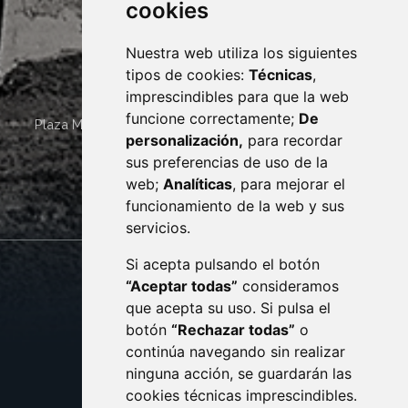
cookies
Nuestra web utiliza los siguientes
tipos de cookies:
Técnicas
,
imprescindibles para que la web
funcione correctamente;
De
Plaza Mayor 4
22400
MONZÓN
- ARAGÓN
(ESPAÑA)
personalización,
para recordar
· (34) 974 400 700 ·
sus preferencias de uso de la
sac@monzon.es
web;
Analíticas
, para mejorar el
monzon.es
funcionamiento de la web y sus
servicios.
Si acepta pulsando el botón
CONTACTO
MAPA WEB
“Aceptar todas”
consideramos
AVISO LEGAL
que acepta su uso. Si pulsa el
PROTECCIÓN DE DATOS
botón
“Rechazar todas”
o
POLÍTICA DE COOKIES
ACCESIBILIDAD
continúa navegando sin realizar
ninguna acción, se guardarán las
ENLACE EXTERNO AL C
cookies técnicas imprescindibles.