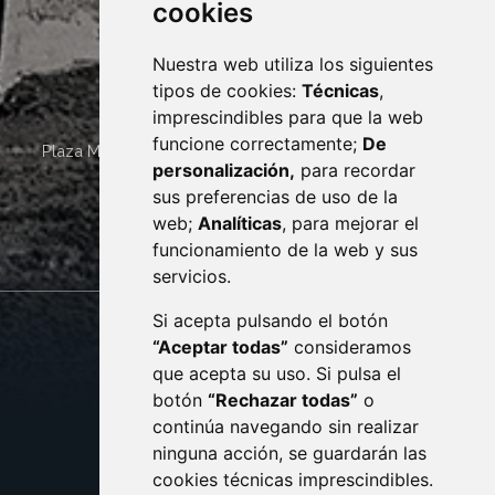
cookies
Nuestra web utiliza los siguientes
tipos de cookies:
Técnicas
,
imprescindibles para que la web
funcione correctamente;
De
Plaza Mayor 4
22400
MONZÓN
- ARAGÓN
(ESPAÑA)
personalización,
para recordar
· (34) 974 400 700 ·
sus preferencias de uso de la
sac@monzon.es
web;
Analíticas
, para mejorar el
monzon.es
funcionamiento de la web y sus
servicios.
Si acepta pulsando el botón
CONTACTO
MAPA WEB
“Aceptar todas”
consideramos
AVISO LEGAL
que acepta su uso. Si pulsa el
PROTECCIÓN DE DATOS
botón
“Rechazar todas”
o
POLÍTICA DE COOKIES
ACCESIBILIDAD
continúa navegando sin realizar
ninguna acción, se guardarán las
ENLACE EXTERNO AL C
cookies técnicas imprescindibles.