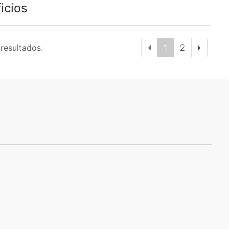
icios
 resultados.
1
2