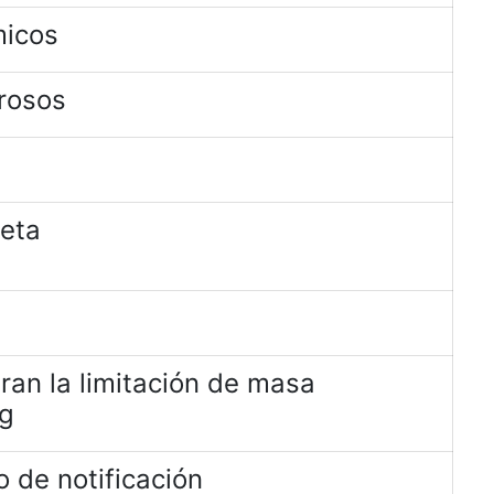
micos
rosos
jeta
ran la limitación de masa
kg
 de notificación