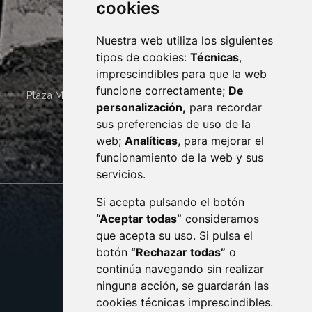
cookies
Nuestra web utiliza los siguientes
tipos de cookies:
Técnicas
,
imprescindibles para que la web
funcione correctamente;
De
Plaza Mayor 4
22400
MONZÓN
- ARAGÓN
(ESPAÑA)
personalización,
para recordar
· (34) 974 400 700 ·
sus preferencias de uso de la
sac@monzon.es
web;
Analíticas
, para mejorar el
monzon.es
funcionamiento de la web y sus
servicios.
Si acepta pulsando el botón
CONTACTO
MAPA WEB
“Aceptar todas”
consideramos
AVISO LEGAL
que acepta su uso. Si pulsa el
PROTECCIÓN DE DATOS
botón
“Rechazar todas”
o
POLÍTICA DE COOKIES
ACCESIBILIDAD
continúa navegando sin realizar
ninguna acción, se guardarán las
ENLACE EXTERNO AL C
cookies técnicas imprescindibles.