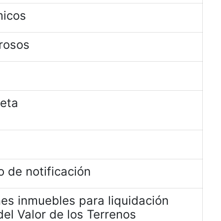
micos
rosos
jeta
 de notificación
es inmuebles para liquidación
el Valor de los Terrenos