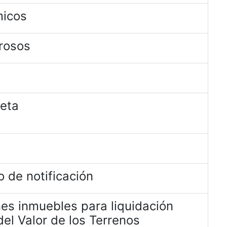
micos
rosos
jeta
 de notificación
es inmuebles para liquidación
el Valor de los Terrenos