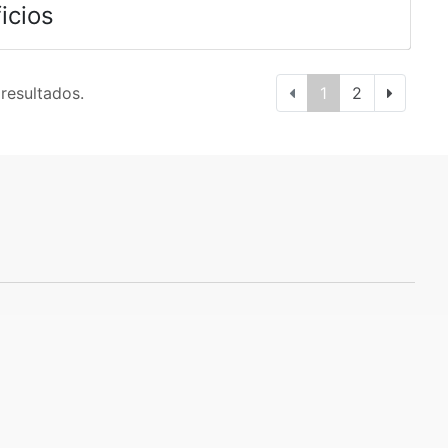
icios
 resultados.
1
2