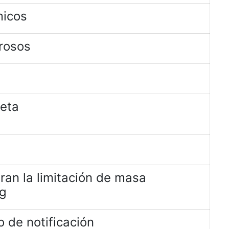
micos
rosos
jeta
ran la limitación de masa
kg
 de notificación