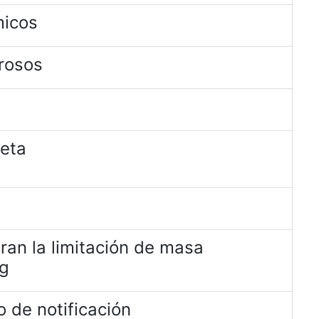
micos
rosos
jeta
ran la limitación de masa
kg
 de notificación