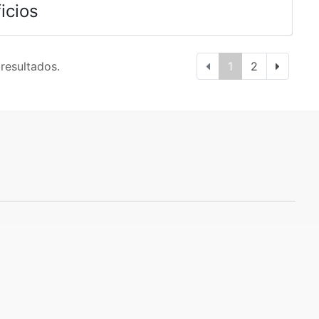
icios
 resultados.
1
2