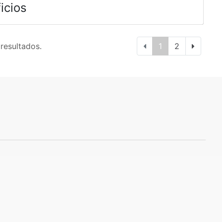
icios
 resultados.
1
2