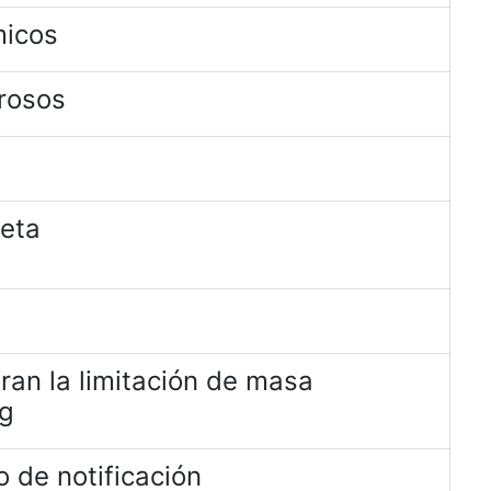
micos
rosos
jeta
ran la limitación de masa
kg
 de notificación