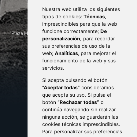
Nuestra web utiliza los siguientes
tipos de cookies:
Técnicas
,
imprescindibles para que la web
funcione correctamente;
De
Plaza Mayor 4
22400
MONZÓN
- ARAGÓN
(ESPAÑA)
personalización,
para recordar
· (34) 974 400 700 ·
sus preferencias de uso de la
sac@monzon.es
web;
Analíticas
, para mejorar el
monzon.es
funcionamiento de la web y sus
servicios.
Si acepta pulsando el botón
CONTACTO
MAPA WEB
“Aceptar todas”
consideramos
AVISO LEGAL
que acepta su uso. Si pulsa el
PROTECCIÓN DE DATOS
botón
“Rechazar todas”
o
POLÍTICA DE COOKIES
ACCESIBILIDAD
continúa navegando sin realizar
ninguna acción, se guardarán las
ENLACE EXTERNO AL C
cookies técnicas imprescindibles.
Para personalizar sus preferencias