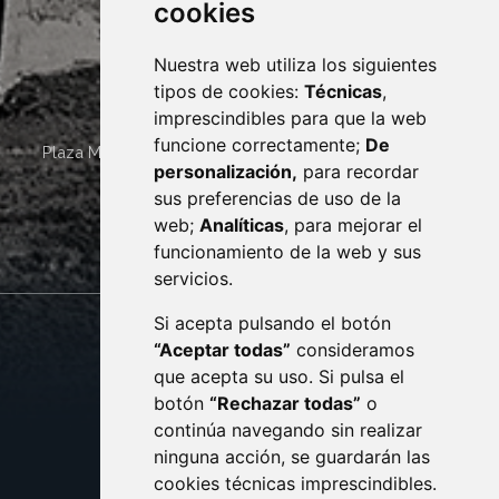
cookies
Nuestra web utiliza los siguientes
tipos de cookies:
Técnicas
,
imprescindibles para que la web
funcione correctamente;
De
Plaza Mayor 4
22400
MONZÓN
- ARAGÓN
(ESPAÑA)
personalización,
para recordar
· (34) 974 400 700 ·
sus preferencias de uso de la
sac@monzon.es
web;
Analíticas
, para mejorar el
monzon.es
funcionamiento de la web y sus
servicios.
Si acepta pulsando el botón
CONTACTO
MAPA WEB
“Aceptar todas”
consideramos
AVISO LEGAL
que acepta su uso. Si pulsa el
PROTECCIÓN DE DATOS
botón
“Rechazar todas”
o
POLÍTICA DE COOKIES
ACCESIBILIDAD
continúa navegando sin realizar
ninguna acción, se guardarán las
ENLACE EXTERNO AL C
cookies técnicas imprescindibles.