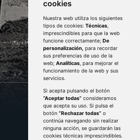
cookies
Nuestra web utiliza los siguientes
tipos de cookies:
Técnicas
,
imprescindibles para que la web
funcione correctamente;
De
Plaza Mayor 4
22400
MONZÓN
- ARAGÓN
(ESPAÑA)
personalización,
para recordar
· (34) 974 400 700 ·
sus preferencias de uso de la
sac@monzon.es
web;
Analíticas
, para mejorar el
monzon.es
funcionamiento de la web y sus
servicios.
Si acepta pulsando el botón
CONTACTO
MAPA WEB
“Aceptar todas”
consideramos
AVISO LEGAL
que acepta su uso. Si pulsa el
PROTECCIÓN DE DATOS
botón
“Rechazar todas”
o
POLÍTICA DE COOKIES
ACCESIBILIDAD
continúa navegando sin realizar
ninguna acción, se guardarán las
ENLACE EXTERNO AL C
cookies técnicas imprescindibles.