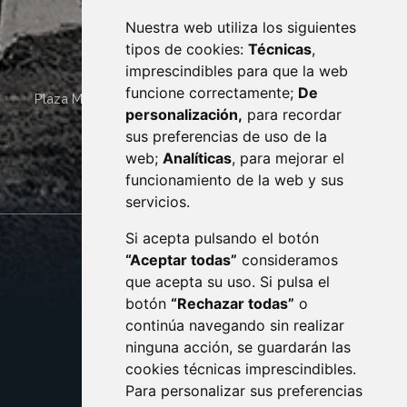
Nuestra web utiliza los siguientes
tipos de cookies:
Técnicas
,
imprescindibles para que la web
funcione correctamente;
De
Plaza Mayor 4
22400
MONZÓN
- ARAGÓN
(ESPAÑA)
personalización,
para recordar
· (34) 974 400 700 ·
sus preferencias de uso de la
sac@monzon.es
web;
Analíticas
, para mejorar el
monzon.es
funcionamiento de la web y sus
servicios.
Si acepta pulsando el botón
CONTACTO
MAPA WEB
“Aceptar todas”
consideramos
AVISO LEGAL
que acepta su uso. Si pulsa el
PROTECCIÓN DE DATOS
botón
“Rechazar todas”
o
POLÍTICA DE COOKIES
ACCESIBILIDAD
continúa navegando sin realizar
ninguna acción, se guardarán las
ENLACE EXTERNO AL C
cookies técnicas imprescindibles.
Para personalizar sus preferencias