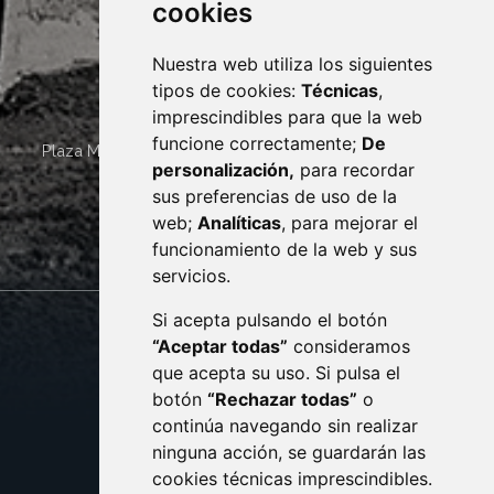
cookies
Nuestra web utiliza los siguientes
tipos de cookies:
Técnicas
,
imprescindibles para que la web
funcione correctamente;
De
Plaza Mayor 4
22400
MONZÓN
- ARAGÓN
(ESPAÑA)
personalización,
para recordar
· (34) 974 400 700 ·
sus preferencias de uso de la
sac@monzon.es
web;
Analíticas
, para mejorar el
monzon.es
funcionamiento de la web y sus
servicios.
Si acepta pulsando el botón
CONTACTO
MAPA WEB
“Aceptar todas”
consideramos
AVISO LEGAL
que acepta su uso. Si pulsa el
PROTECCIÓN DE DATOS
botón
“Rechazar todas”
o
POLÍTICA DE COOKIES
ACCESIBILIDAD
continúa navegando sin realizar
ninguna acción, se guardarán las
ENLACE EXTERNO AL C
cookies técnicas imprescindibles.