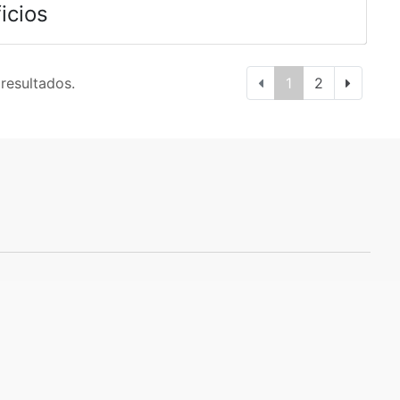
icios
 resultados.
1
2