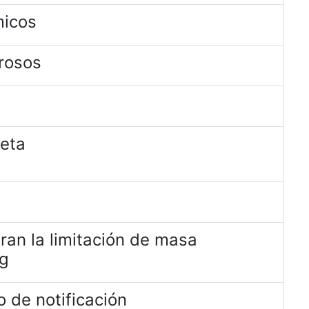
micos
rosos
jeta
ran la limitación de masa
kg
 de notificación