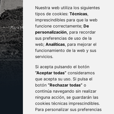
Nuestra web utiliza los siguientes
tipos de cookies:
Técnicas
,
imprescindibles para que la web
funcione correctamente;
De
Plaza Mayor 4
22400
MONZÓN
- ARAGÓN
(ESPAÑA)
personalización,
para recordar
· (34) 974 400 700 ·
sus preferencias de uso de la
sac@monzon.es
web;
Analíticas
, para mejorar el
monzon.es
funcionamiento de la web y sus
servicios.
Si acepta pulsando el botón
CONTACTO
MAPA WEB
“Aceptar todas”
consideramos
AVISO LEGAL
que acepta su uso. Si pulsa el
PROTECCIÓN DE DATOS
botón
“Rechazar todas”
o
POLÍTICA DE COOKIES
ACCESIBILIDAD
continúa navegando sin realizar
ninguna acción, se guardarán las
ENLACE EXTERNO AL C
cookies técnicas imprescindibles.
Para personalizar sus preferencias