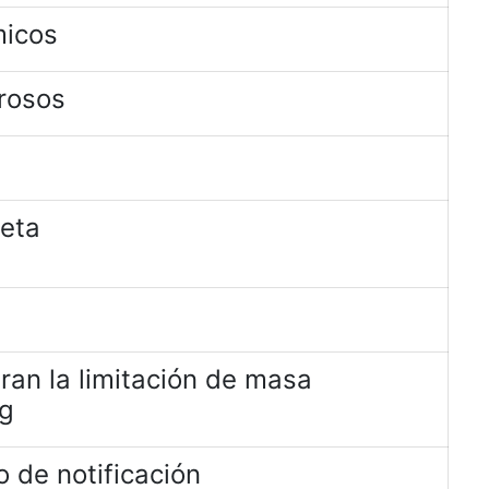
micos
rosos
jeta
ran la limitación de masa
kg
 de notificación