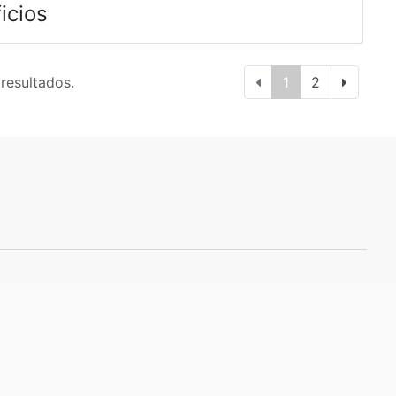
icios
 resultados.
1
2