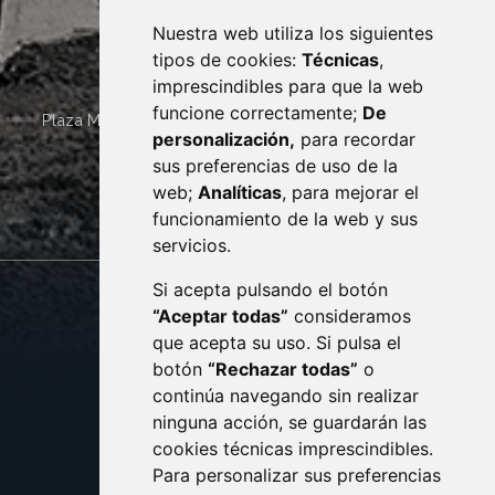
Nuestra web utiliza los siguientes
tipos de cookies:
Técnicas
,
imprescindibles para que la web
funcione correctamente;
De
Plaza Mayor 4
22400
MONZÓN
- ARAGÓN
(ESPAÑA)
personalización,
para recordar
· (34) 974 400 700 ·
sus preferencias de uso de la
sac@monzon.es
web;
Analíticas
, para mejorar el
monzon.es
funcionamiento de la web y sus
servicios.
Si acepta pulsando el botón
CONTACTO
MAPA WEB
“Aceptar todas”
consideramos
AVISO LEGAL
que acepta su uso. Si pulsa el
PROTECCIÓN DE DATOS
botón
“Rechazar todas”
o
POLÍTICA DE COOKIES
ACCESIBILIDAD
continúa navegando sin realizar
ninguna acción, se guardarán las
ENLACE EXTERNO AL C
cookies técnicas imprescindibles.
Para personalizar sus preferencias