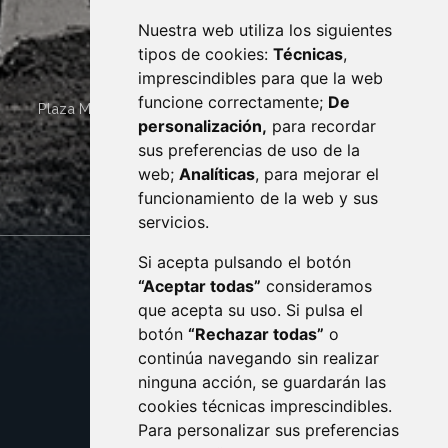
Nuestra web utiliza los siguientes
tipos de cookies:
Técnicas
,
imprescindibles para que la web
funcione correctamente;
De
Plaza Mayor 4
22400
MONZÓN
- ARAGÓN
(ESPAÑA)
personalización,
para recordar
· (34) 974 400 700 ·
sus preferencias de uso de la
sac@monzon.es
web;
Analíticas
, para mejorar el
monzon.es
funcionamiento de la web y sus
servicios.
Si acepta pulsando el botón
CONTACTO
MAPA WEB
“Aceptar todas”
consideramos
AVISO LEGAL
que acepta su uso. Si pulsa el
PROTECCIÓN DE DATOS
botón
“Rechazar todas”
o
POLÍTICA DE COOKIES
ACCESIBILIDAD
continúa navegando sin realizar
ninguna acción, se guardarán las
ENLACE EXTERNO AL C
cookies técnicas imprescindibles.
Para personalizar sus preferencias