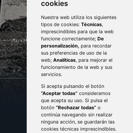
cookies
Nuestra web utiliza los siguientes
tipos de cookies:
Técnicas
,
imprescindibles para que la web
funcione correctamente;
De
Plaza Mayor 4
22400
MONZÓN
- ARAGÓN
(ESPAÑA)
personalización,
para recordar
· (34) 974 400 700 ·
sus preferencias de uso de la
sac@monzon.es
web;
Analíticas
, para mejorar el
monzon.es
funcionamiento de la web y sus
servicios.
Si acepta pulsando el botón
CONTACTO
MAPA WEB
“Aceptar todas”
consideramos
AVISO LEGAL
que acepta su uso. Si pulsa el
PROTECCIÓN DE DATOS
botón
“Rechazar todas”
o
POLÍTICA DE COOKIES
ACCESIBILIDAD
continúa navegando sin realizar
ninguna acción, se guardarán las
ENLACE EXTERNO AL C
cookies técnicas imprescindibles.