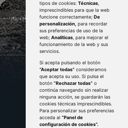
tipos de cookies:
Técnicas
,
imprescindibles para que la web
funcione correctamente;
De
Plaza Mayor 4
22400
MONZÓN
- ARAGÓN
(ESPAÑA)
personalización,
para recordar
· (34) 974 400 700 ·
sus preferencias de uso de la
sac@monzon.es
web;
Analíticas
, para mejorar el
monzon.es
funcionamiento de la web y sus
servicios.
Si acepta pulsando el botón
CONTACTO
MAPA WEB
“Aceptar todas”
consideramos
AVISO LEGAL
que acepta su uso. Si pulsa el
PROTECCIÓN DE DATOS
botón
“Rechazar todas”
o
POLÍTICA DE COOKIES
ACCESIBILIDAD
continúa navegando sin realizar
ninguna acción, se guardarán las
ENLACE EXTERNO AL C
cookies técnicas imprescindibles.
Para personalizar sus preferencias
acceda al
“Panel de
configuración de cookies”.