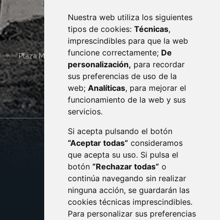
Nuestra web utiliza los siguientes
tipos de cookies:
Técnicas
,
imprescindibles para que la web
funcione correctamente;
De
Plaza Mayor 4
22400
MONZÓN
- ARAGÓN
(ESPAÑA)
personalización,
para recordar
· (34) 974 400 700 ·
sus preferencias de uso de la
sac@monzon.es
web;
Analíticas
, para mejorar el
monzon.es
funcionamiento de la web y sus
servicios.
Si acepta pulsando el botón
CONTACTO
MAPA WEB
“Aceptar todas”
consideramos
AVISO LEGAL
que acepta su uso. Si pulsa el
PROTECCIÓN DE DATOS
botón
“Rechazar todas”
o
POLÍTICA DE COOKIES
ACCESIBILIDAD
continúa navegando sin realizar
ninguna acción, se guardarán las
ENLACE EXTERNO AL C
cookies técnicas imprescindibles.
Para personalizar sus preferencias