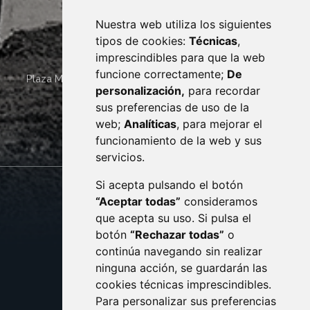
Nuestra web utiliza los siguientes
tipos de cookies:
Técnicas
,
imprescindibles para que la web
funcione correctamente;
De
Plaza Mayor 4
22400
MONZÓN
- ARAGÓN
(ESPAÑA)
personalización,
para recordar
· (34) 974 400 700 ·
sus preferencias de uso de la
sac@monzon.es
web;
Analíticas
, para mejorar el
monzon.es
funcionamiento de la web y sus
servicios.
Si acepta pulsando el botón
CONTACTO
MAPA WEB
“Aceptar todas”
consideramos
AVISO LEGAL
que acepta su uso. Si pulsa el
PROTECCIÓN DE DATOS
botón
“Rechazar todas”
o
POLÍTICA DE COOKIES
ACCESIBILIDAD
continúa navegando sin realizar
ninguna acción, se guardarán las
ENLACE EXTERNO AL C
cookies técnicas imprescindibles.
Para personalizar sus preferencias