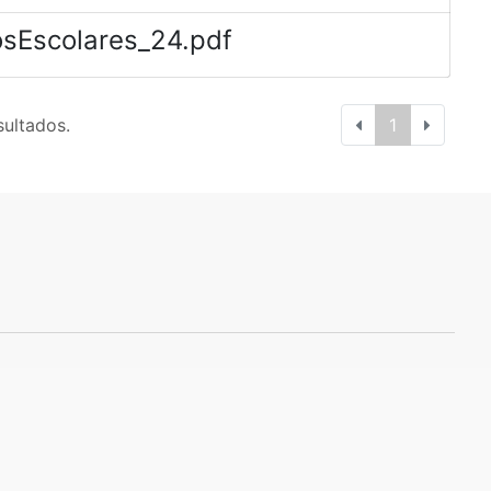
sEscolares_24.pdf
sultados.
1