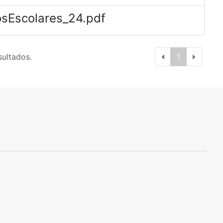
sEscolares_24.pdf
sultados.
1