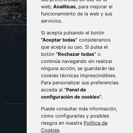
web;
Analíticas
, para mejorar el
monzon.es
funcionamiento de la web y sus
servicios.
Si acepta pulsando el botón
CONTACTO
MAPA WEB
“Aceptar todas”
consideramos
AVISO LEGAL
que acepta su uso. Si pulsa el
PROTECCIÓN DE DATOS
botón
“Rechazar todas”
o
POLÍTICA DE COOKIES
ACCESIBILIDAD
continúa navegando sin realizar
ninguna acción, se guardarán las
ENLACE EXTERNO AL C
cookies técnicas imprescindibles.
Para personalizar sus preferencias
acceda al
“Panel de
configuración de cookies”.
Puede consultar más información,
cómo configurarlas y posibles
riesgos en nuestra
Política de
Cookies
.