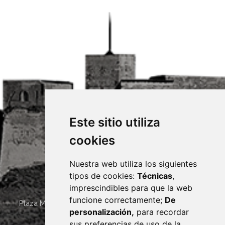
Este sitio utiliza
cookies
Nuestra web utiliza los siguientes
tipos de cookies:
Técnicas
,
imprescindibles para que la web
funcione correctamente;
De
Plaza Mayor 4
22400
MONZÓN
- ARAGÓN
(ESPAÑA)
personalización,
para recordar
· (34) 974 400 700 ·
sus preferencias de uso de la
sac@monzon.es