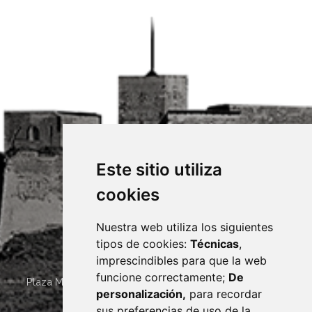
Este sitio utiliza
cookies
Nuestra web utiliza los siguientes
tipos de cookies:
Técnicas
,
imprescindibles para que la web
funcione correctamente;
De
Plaza Mayor 4
22400
MONZÓN
- ARAGÓN
(ESPAÑA)
personalización,
para recordar
· (34) 974 400 700 ·
sus preferencias de uso de la
sac@monzon.es