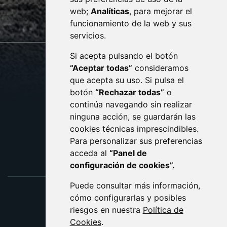
web;
Analíticas
, para mejorar el
monzon.es
funcionamiento de la web y sus
servicios.
Si acepta pulsando el botón
CONTACTO
MAPA WEB
“Aceptar todas”
consideramos
AVISO LEGAL
que acepta su uso. Si pulsa el
PROTECCIÓN DE DATOS
botón
“Rechazar todas”
o
POLÍTICA DE COOKIES
ACCESIBILIDAD
continúa navegando sin realizar
ninguna acción, se guardarán las
ENLACE EXTERNO AL C
cookies técnicas imprescindibles.
Para personalizar sus preferencias
acceda al
“Panel de
configuración de cookies”.
Puede consultar más información,
cómo configurarlas y posibles
riesgos en nuestra
Política de
Cookies
.