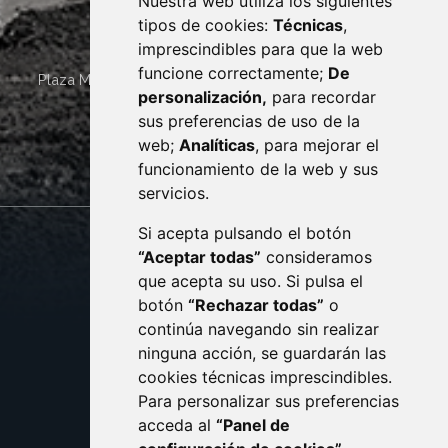
Nuestra web utiliza los siguientes
tipos de cookies:
Técnicas
,
imprescindibles para que la web
funcione correctamente;
De
Plaza Mayor 4
22400
MONZÓN
- ARAGÓN
(ESPAÑA)
personalización,
para recordar
· (34) 974 400 700 ·
sus preferencias de uso de la
sac@monzon.es
web;
Analíticas
, para mejorar el
monzon.es
funcionamiento de la web y sus
servicios.
Si acepta pulsando el botón
CONTACTO
MAPA WEB
“Aceptar todas”
consideramos
AVISO LEGAL
que acepta su uso. Si pulsa el
PROTECCIÓN DE DATOS
botón
“Rechazar todas”
o
POLÍTICA DE COOKIES
ACCESIBILIDAD
continúa navegando sin realizar
ninguna acción, se guardarán las
ENLACE EXTERNO AL C
cookies técnicas imprescindibles.
Para personalizar sus preferencias
acceda al
“Panel de