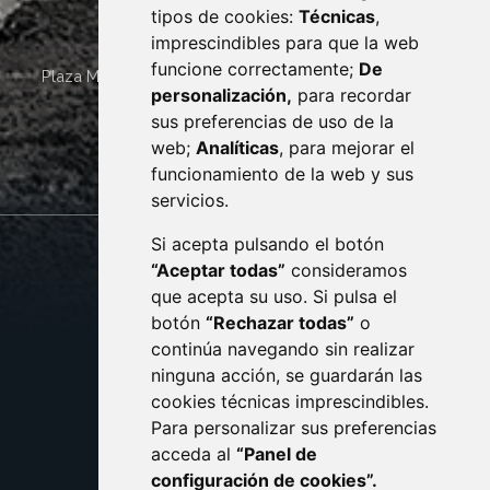
tipos de cookies:
Técnicas
,
imprescindibles para que la web
funcione correctamente;
De
Plaza Mayor 4
22400
MONZÓN
- ARAGÓN
(ESPAÑA)
personalización,
para recordar
· (34) 974 400 700 ·
sus preferencias de uso de la
sac@monzon.es
web;
Analíticas
, para mejorar el
monzon.es
funcionamiento de la web y sus
servicios.
Si acepta pulsando el botón
CONTACTO
MAPA WEB
“Aceptar todas”
consideramos
AVISO LEGAL
que acepta su uso. Si pulsa el
PROTECCIÓN DE DATOS
botón
“Rechazar todas”
o
POLÍTICA DE COOKIES
ACCESIBILIDAD
continúa navegando sin realizar
ninguna acción, se guardarán las
ENLACE EXTERNO AL C
cookies técnicas imprescindibles.
Para personalizar sus preferencias
acceda al
“Panel de
configuración de cookies”.