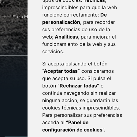
tipos de cookies:
Técnicas
,
imprescindibles para que la web
funcione correctamente;
De
Plaza Mayor 4
22400
MONZÓN
- ARAGÓN
(ESPAÑA)
personalización,
para recordar
· (34) 974 400 700 ·
sus preferencias de uso de la
sac@monzon.es
web;
Analíticas
, para mejorar el
monzon.es
funcionamiento de la web y sus
servicios.
Si acepta pulsando el botón
CONTACTO
MAPA WEB
“Aceptar todas”
consideramos
AVISO LEGAL
que acepta su uso. Si pulsa el
PROTECCIÓN DE DATOS
botón
“Rechazar todas”
o
POLÍTICA DE COOKIES
ACCESIBILIDAD
continúa navegando sin realizar
ninguna acción, se guardarán las
ENLACE EXTERNO AL C
cookies técnicas imprescindibles.
Para personalizar sus preferencias
acceda al
“Panel de
configuración de cookies”.