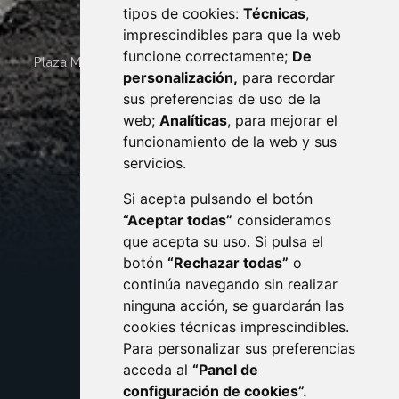
tipos de cookies:
Técnicas
,
imprescindibles para que la web
funcione correctamente;
De
Plaza Mayor 4
22400
MONZÓN
- ARAGÓN
(ESPAÑA)
personalización,
para recordar
· (34) 974 400 700 ·
sus preferencias de uso de la
sac@monzon.es
web;
Analíticas
, para mejorar el
monzon.es
funcionamiento de la web y sus
servicios.
Si acepta pulsando el botón
CONTACTO
MAPA WEB
“Aceptar todas”
consideramos
AVISO LEGAL
que acepta su uso. Si pulsa el
PROTECCIÓN DE DATOS
botón
“Rechazar todas”
o
POLÍTICA DE COOKIES
ACCESIBILIDAD
continúa navegando sin realizar
ninguna acción, se guardarán las
ENLACE EXTERNO AL C
cookies técnicas imprescindibles.
Para personalizar sus preferencias
acceda al
“Panel de
configuración de cookies”.