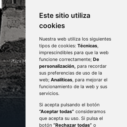
Este sitio utiliza
cookies
Nuestra web utiliza los siguientes
tipos de cookies:
Técnicas
,
imprescindibles para que la web
funcione correctamente;
De
Plaza Mayor 4
22400
MONZÓN
- ARAGÓN
(ESPAÑA)
personalización,
para recordar
· (34) 974 400 700 ·
sus preferencias de uso de la
sac@monzon.es
web;
Analíticas
, para mejorar el
monzon.es
funcionamiento de la web y sus
servicios.
Si acepta pulsando el botón
CONTACTO
MAPA WEB
“Aceptar todas”
consideramos
AVISO LEGAL
que acepta su uso. Si pulsa el
PROTECCIÓN DE DATOS
botón
“Rechazar todas”
o
POLÍTICA DE COOKIES